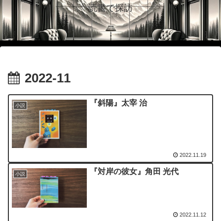
読書で探訪
2022-11
『斜陽』太宰 治
小説
2022.11.19
『対岸の彼女』角田 光代
小説
2022.11.12