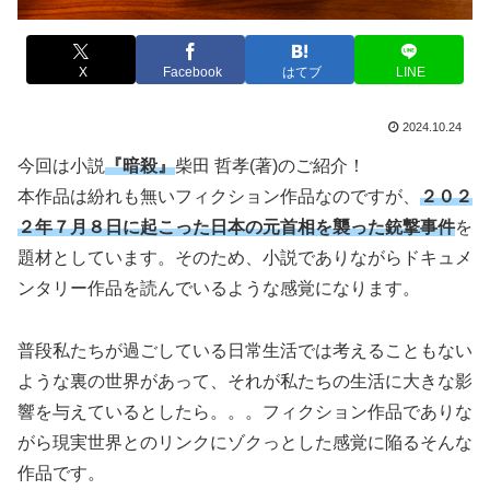
X
Facebook
はてブ
LINE
2024.10.24
今回は小説
『暗殺』
柴田 哲孝(著)のご紹介！
本作品は紛れも無いフィクション作品なのですが、
２０２
２年７月８日に起こった日本の元首相を襲った銃撃事件
を
題材としています。そのため、小説でありながらドキュメ
ンタリー作品を読んでいるような感覚になります。
普段私たちが過ごしている日常生活では考えることもない
ような裏の世界があって、それが私たちの生活に大きな影
響を与えているとしたら。。。フィクション作品でありな
がら現実世界とのリンクにゾクっとした感覚に陥るそんな
作品です。