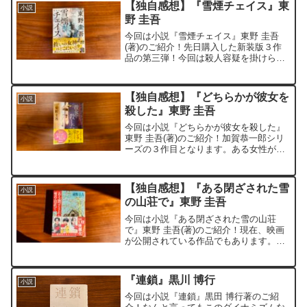
【独自感想】『雪煙チェイス』東
小説
野 圭吾
今回は小説『雪煙チェイス』東野 圭吾
(著)のご紹介！先日購入した新装版３作
品の第三弾！今回は殺人容疑を掛けられ
た青年が主人公の作品。自分のアリバイ
を証明してくれる人を探すべくスキー場
へ。本来楽しみに行くはずのスキー場
【独自感想】『どちらかが彼女を
小説
へ、自分の無実を証明する...
殺した』東野 圭吾
今回は小説『どちらかが彼女を殺した』
東野 圭吾(著)のご紹介！加賀恭一郎シリ
ーズの３作目となります。ある女性が殺
害された事件を巡り、疑惑と秘密が交錯
する中で、真相を追求する人々の姿を描
きます。さまざまな人物の視点から物語
【独自感想】『ある閉ざされた雪
小説
が進行し、読者は自ら...
の山荘で』東野 圭吾
今回は小説『ある閉ざされた雪の山荘
で』東野 圭吾(著)のご紹介！現在、映画
が公開されている作品でもあります。東
野 圭吾さんの作品はこれまでも多く読ん
できました。こちらの期待を裏切らない
ストーリー展開にすっかりハマってしま
『連鎖』黒川 博行
小説
ってます。。。。。貸...
今回は小説『連鎖』黒田 博行著のご紹