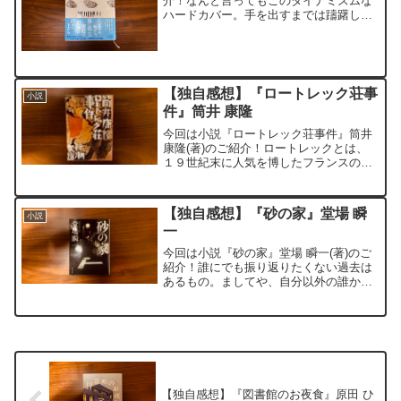
介！なんと言ってもこのダイナミズムな
ハードカバー。手を出すまでは躊躇しま
したが、読み始めると手が止まらない。
ミステリー小説なのかと思いきや、警察
官の捜査を真正面から受け取るような本
格警察小説。事件の捜査は...
【独自感想】『ロートレック荘事
小説
件』筒井 康隆
今回は小説『ロートレック荘事件』筒井
康隆(著)のご紹介！ロートレックとは、
１９世紀末に人気を博したフランスの画
家で、有名な作品として『ムーラン・ル
ージュのラ・グーリュ』などがありま
す。以前日本でも展覧会が開催されてお
【独自感想】『砂の家』堂場 瞬
小説
り、彼の作品を実際に観...
一
今回は小説『砂の家』堂場 瞬一(著)のご
紹介！誰にでも振り返りたくない過去は
あるもの。ましてや、自分以外の誰かに
よって犯されてしまった過去は、さらに
複雑な感情を抱くことでしょう。関係す
る他者がいることによって、自分の気持
ちだけを整理すればい...
【独自感想】『図書館のお夜食』原田 ひ