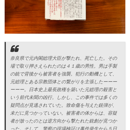
奈良県で元内閣総理大臣が撃たれ、死亡した。その
場で取り押さえられたのは４１歳の男性。男は手製
の銃で背後から被害者を強襲。犯行の動機として、
元総理とある宗教団体との繋がりを主張したーーー
ーーー。日本史上最長政権を築いた元総理の殺害と
いう前代未聞の凶行。しかし、この事件では多くの
疑問点が見逃されていた。致命傷を与えた銃弾が、
未だに見つかっていない。被害者の体からは、容疑
者が放ったのとは逆方向から撃たれた銃創が見つか
った。そして、警察の現場検証は事件発生から５日