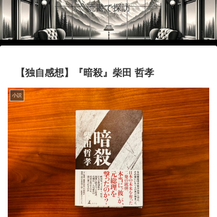
読書で探訪
【独自感想】『暗殺』柴田 哲孝
小説