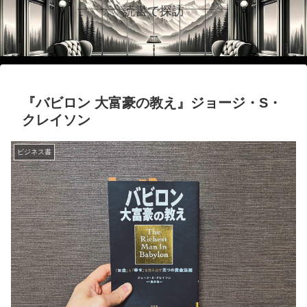
読書で探訪
『バビロン 大富豪の教え』ジョージ・S・
クレイソン
ビジネス書