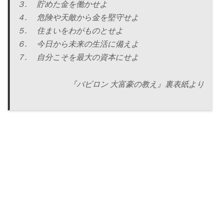
３. 貯めた金を働かせよ
４. 危険や天敵から金を堅守せよ
５. 住まいをわがものとせよ
６. 今日から未来の生活に備えよ
７. 自分こそを最大の資本にせよ
『バビロン 大富豪の教え』裏表紙より