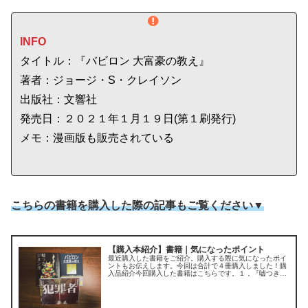
INFO
タイトル：『バビロン 大富豪の教え』
著者：ジョージ・S・クレイソン
出版社：文響社
発売日：２０２１年１月１９日(第１刷発行)
メモ：漫画版も販売されている
こちらの書籍を購入した際の記事もご覧ください▼
【購入本紹介】書籍｜気になったポイント
最近購入した書籍をご紹介。購入する際に気になったポイ
ントもお伝えします。今回は合計で４冊購入しました！購
入品紹介今回購入した書籍はこちらです。１，『嘘つきジ
ェンガ』辻村 深月２，『バビロン 大富豪の教え』ジョー
ジ・S・クレイソン３，『犯罪者...