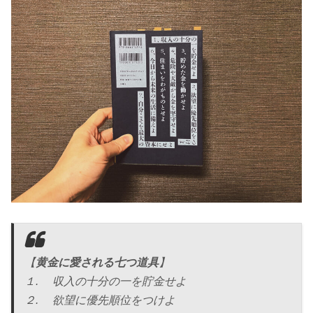
【
黄金に愛される七つ道具
】
１. 収入の十分の一を貯金せよ
２. 欲望に優先順位をつけよ