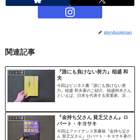
storybookman
関連記事
『誰にも負けない努力』稲盛 和
ビジネス書
夫
今回はビジネス書『誰にも負けない努
力』稲盛 和夫著のご紹介。稲盛和夫さん
といえば、日本を代表する実業家。京セ
ラや第二電電(現KDDI)の創業者でもあり
ます。『誰にも負けない努力』はサブタ
イトルとして、『仕事を伸ばすリーダー
シップ』と題してあ...
『金持ち父さん 貧乏父さん』ロ
ビジネス書
バート・キヨサキ
今回はファイナンス系書籍『金持ち父さ
ん 貧乏父さん』ロバート・キヨサキ著の