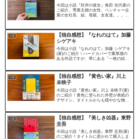
今回は小説『対岸の彼女』角田 光代著の
ご紹介。専業主婦の女性、ベンチャー企
業の女社長、姑、母親、女友達。。。。
女性にスポットライトを当てた作品。
「対岸の彼女」どこか正反対であり、見
えてはいるけど手の届かない存在のよう
【独自感想】『なれのはて』加藤
で悲しさを感じます。書籍...
小説
シゲアキ
今回は小説『なれのはて』加藤 シゲアキ
(著)のご紹介！ハードカバーで重厚感の
ある作品ですが、帯にある「一枚の絵か
ら始まる運命のミステリ！」と言う文言
に惹かれて購入しました。ミステリ作品
は好きでよく読むのですが、「運命のミ
【独自感想】『黄色い家』川上
小説
ステリ」と聞くと、な...
未映子
今回は小説『黄色い家』川上 未映子(著)
のご紹介！黄色に塗られた外壁が表紙の
デザイン。タイトルからも穏やかな物語
なのかと思いきや、かなりディープな作
品。子供の頃から孤独と闘いながら大人
になっていく少女。本来、誰かに頼りな
【独自感想】『美しき凶器』東野
小説
がら生きていく年代を...
圭吾
今回は小説『美しき凶器』東野 圭吾(著)
のご紹介！タイトルに惹かれて購入しま