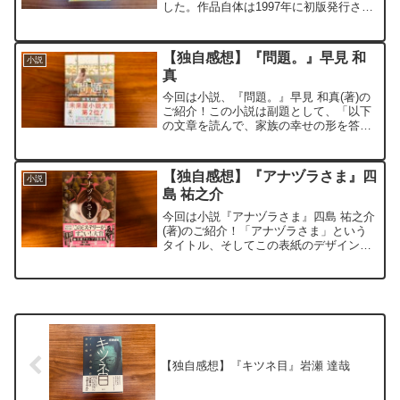
した。作品自体は1997年に初版発行され
ているみたいですが、今回書店で初めて
目にしました。タイトルから加害者側に
スポットを当てたストーリーなのかと予
【独自感想】『問題。』早見 和
小説
想をしていました...
真
今回は小説、『問題。』早見 和真(著)の
ご紹介！この小説は副題として、「以下
の文章を読んで、家族の幸せの形を答え
なさい」という問いがあります。文章か
ら察するに、テスト問題のようにも感じ
ます。本作品は、小学生の中学受験を題
【独自感想】『アナヅラさま』四
小説
材にしたものになって...
島 祐之介
今回は小説『アナヅラさま』四島 祐之介
(著)のご紹介！「アナヅラさま」という
タイトル、そしてこの表紙のデザイン。
書店で目にした際に全くストーリー展開
が想像できなかったので、購入しまし
た。私がこれまで読んできたミステリー
作品とは系統の違ったス...
【独自感想】『キツネ目』岩瀬 達哉