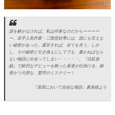
謎を解かなければ。私は作家なのだからーーーー
ー。若手人気作家・二階堂紡季には、誰にも言えな
い秘密があった。露呈すれば、全てを失う。しか
し、その秘密と引き換えにしてでも、書かねばなら
ない物語に出会ってしまい・・・・・。『法廷遊
戯』で鮮烈なデビューを飾った著者が仕掛ける、緻
密かつ大胆な、驚愕のミステリー！
『原因において自由な物語』裏表紙より