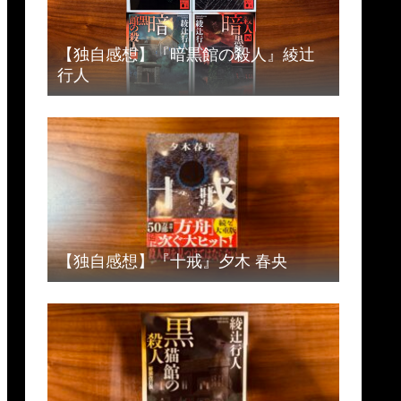
【独自感想】『暗黒館の殺人』綾辻
行人
【独自感想】『十戒』夕木 春央