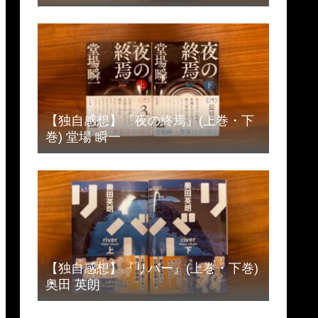
【独自感想】『夜の終焉』(上巻・下
巻) 堂場 瞬一
【独自感想】『リバー』(上巻・下巻)
奥田 英朗