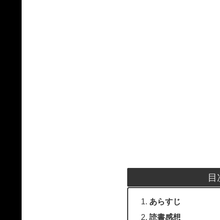
目
あらすじ
読書感想