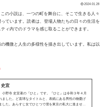
2024.01.28
介！この小説は、一つの町を舞台に、そこで生きる人々
綴っています。読者は、登場人物たちの日々の生活を
ニティ内でのドラマを感じ取ることができます。
情の機微と人生の多様性を描き出しています。私は以
▼
 史宜
、小野寺 史宜著の『ひと』です。『ひと』は令和３年４月
れました。ど直球なタイトルと、表紙にある男性の物憂げ
ました。あらすじ女でひとつで僕を東京の私大に進ませて