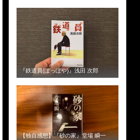
『鉄道員(ぽっぽや)』浅田 次郎
【独自感想】『砂の家』堂場 瞬一