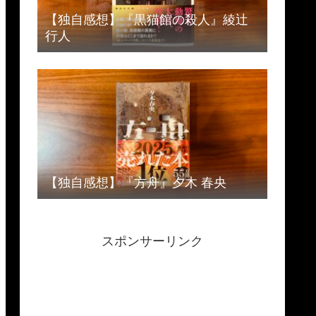
【独自感想】『黒猫館の殺人』綾辻
行人
【独自感想】『方舟』夕木 春央
スポンサーリンク