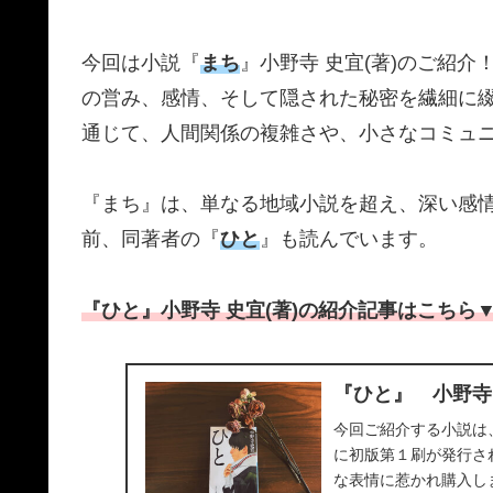
今回は小説『
まち
』小野寺 史宜(著)のご紹
の営み、感情、そして隠された秘密を繊細に
通じて、人間関係の複雑さや、小さなコミュ
『まち』は、単なる地域小説を超え、深い感
前、同著者の『
ひと
』も読んでいます。
『ひと』小野寺 史宜(著)の紹介記事はこちら
『ひと』 小野寺
今回ご紹介する小説は
に初版第１刷が発行さ
な表情に惹かれ購入し