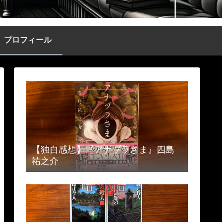
プロフィール
【独自感想】『アナヅラさま』四島
祐之介