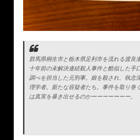
群馬県桐生市と栃木県足利市を流れる渡良
十年前の未解決連続殺人事件と酷似した手
調べを担当した元刑事。娘を殺され、執念
理学者。新たな容疑者たち。事件を取り巻
は真実を暴き出せるのかーーーーーーー。