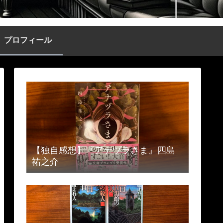
プロフィール
【独自感想】『アナヅラさま』四島
祐之介