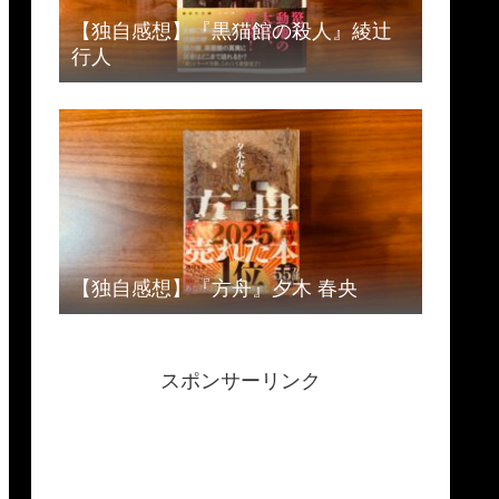
【独自感想】『黒猫館の殺人』綾辻
行人
【独自感想】『方舟』夕木 春央
スポンサーリンク