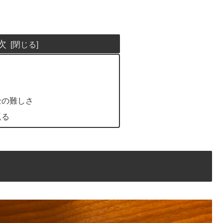
次
士の難しさ
返る