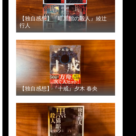
【独自感想】『暗黒館の殺人』綾辻
行人
【独自感想】『十戒』夕木 春央