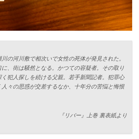
瀬川の河川敷で相次いで女性の死体が発見された。
口に、街は騒然となる。かつての容疑者。その取り
深く犯人探しを続ける父親。若手新聞記者。犯罪心
く人々の思惑が交差するなか、十年分の苦悩と悔恨
『リバー』上巻 裏表紙より