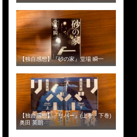
【独自感想】『砂の家』堂場 瞬一
【独自感想】『リバー』(上巻・下巻)
奥田 英朗